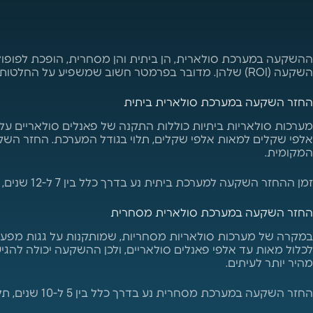
ההשקעה במערכת סולארית, הן ביתית והן מסחרית, הופכת לפופולרי
השקעה (ROI) שלהן. מדובר בפרמטר חשוב שמשפיע על החלטות ההשקעה, והוא תלוי במספר גורמים כמו עלות ההתקנה, חיסכון בחשמל, והתמיכה הממשלתית והרגולטורית.
החזר השקעה במערכת סולארית ביתית
מערכות סולאריות ביתיות כוללות התקנה של פאנלים סולאריים על 
אלפי שקלים למאות אלפי שקלים, תלוי בגודל המערכת. החזר ה
המקומית.
זמן ההחזר השקעה למערכת ביתית נע בדרך כלל בין 7 ל-12 שנים, תלוי בגודל המערכת, במחירי החשמל המקומיים ובמיקום גאוגרפי שמשפיע על כמות השמש שהפאנלים מקבלים.
החזר השקעה במערכת סולארית מסחרית
במקרה של מערכות סולאריות מסחריות, שמותקנות על גגות מפעלים
לכלול מאות עד אלפי פאנלים סולאריים, ולכן ההשקעה יכולה להג
מהיר יותר לעיתים.
החזר השקעה במערכת מסחרית נע בדרך כלל בין 5 ל-10 שנים, תלוי בשיעור השימוש באנרגיה ובאפשרויות למכור את החשמל העודף לרשת המרכזית, דבר שיכול להאיץ את ההחזר.